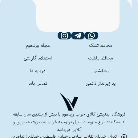
محافظ تشک
مجله ورناهوم
محافظ بالشت
استعلام گارانتی
روبالشتی
درباره ما
پد زیرانداز دائمی
تماس باما
فروشگاه اینترنتی کالای خواب ورناهوم با بیش از چندین سال سابقه
عرضه‌کننده انواع ملزومات منزل در زمینه خواب به صورت حضوری و
آنلاین می‌باشد
تهران، خیابان انقلاب اسلامی، خیابان فلسطین،‌ خیابان ژاندارمری،‌