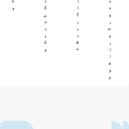
م
ن
ن
ک
ف
ا
گ
و
و
گ
ی
ر
ر
م
ت
ی
د
و
د
ی
ر
A
ک
ن
+
و
ا
ه
و
م