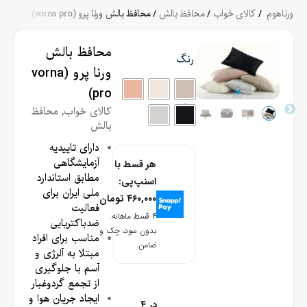
/
کالای خواب
/
محافظ بالش
/ محافظ بالش ورنا پرو (vorna pro)
محافظ بالش
رنگ
ورنا پرو (vorna
pro)
کالای خواب
,
محافظ
بالش
دارای تاییدیه
آزمایشگاهی
هر قسط با
مطابق استاندارد
اسنپ‌پی:
ملی ایران برای
۴۶۰,۰۰۰
تومان
فعالیت
۴ قسط ماهانه.
ضدباکتریایی
بدون سود، چک و
مناسب برای افراد
ضامن.
مبتلا به آلرژی و
آسم با جلوگیری
از تجمع گردوغبار
ایجاد جریان هوا و
در ۴