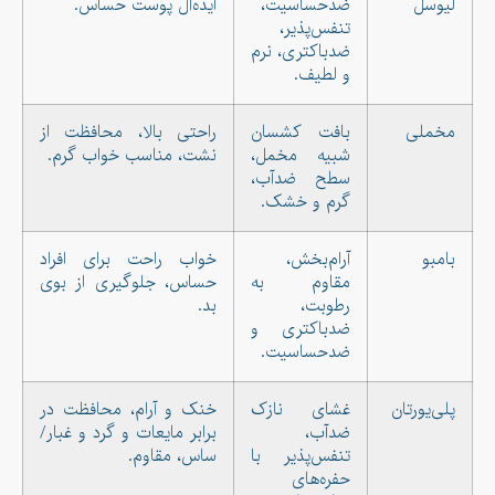
لیوسل
ضدحساسیت،
ایده‌آل پوست حساس.
تنفس‌پذیر،
ضدباکتری، نرم
و لطیف.
مخملی
بافت کشسان
راحتی بالا، محافظت از
شبیه مخمل،
نشت، مناسب خواب گرم.
سطح ضدآب،
گرم و خشک.
بامبو
آرام‌بخش،
خواب راحت برای افراد
مقاوم به
حساس، جلوگیری از بوی
رطوبت،
بد.
ضدباکتری و
ضدحساسیت.
پلی‌یورتان
غشای نازک
خنک و آرام، محافظت در
ضدآب،
برابر مایعات و گرد و غبار/
تنفس‌پذیر با
ساس، مقاوم.
حفره‌های