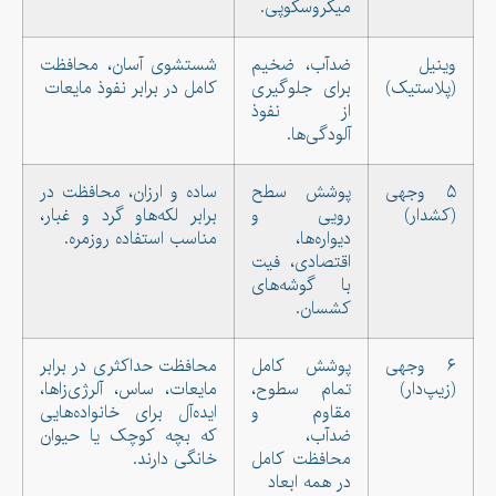
میکروسکوپی.
وینیل
ضدآب، ضخیم
شستشوی آسان، محافظت
(پلاستیک)
برای جلوگیری
کامل در برابر نفوذ مایعات
از نفوذ
آلودگی‌ها.
۵ وجهی
پوشش سطح
ساده و ارزان، محافظت در
(کشدار)
رویی و
برابر لکه‌هاو گرد و غبار،
دیواره‌ها،
مناسب استفاده روزمره.
اقتصادی، فیت
با گوشه‌های
کشسان.
۶ وجهی
پوشش کامل
محافظت حداکثری در برابر
(زیپ‌دار)
تمام سطوح،
مایعات، ساس، آلرژی‌زاها،
مقاوم و
ایده‌آل برای خانواده‌هایی
ضدآب،
که بچه کوچک یا حیوان
محافظت کامل
خانگی دارند.
در همه ابعاد