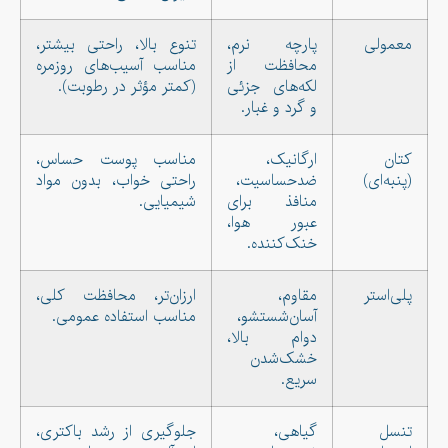
معمولی
پارچه نرم،
تنوع بالا، راحتی بیشتر،
محافظت از
مناسب آسیب‌های روزمره
لکه‌های جزئی
(کمتر مؤثر در رطوبت).
و گرد و غبار.
کتان
ارگانیک،
مناسب پوست حساس،
(پنبه‌ای)
ضدحساسیت،
راحتی خواب، بدون مواد
منافذ برای
شیمیایی.
عبور هوا،
خنک‌کننده.
پلی‌استر
مقاوم،
ارزان‌تر، محافظت کلی،
آسان‌شستشو،
مناسب استفاده عمومی.
دوام بالا،
خشک‌شدن
سریع.
تنسل
گیاهی،
جلوگیری از رشد باکتری،