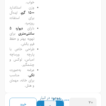
خواب.
وزن استاندارد
۱۵۰۰ گرم
، ایده‌آل
برای استفاده
روزمره.
دارای
دیواره ۵
سانتی‌متری
برای
تهویه بهتر و حفظ
فرم بالش.
طراحی خاص با
پارچه ورساچه
امباس، لوکس و
چشمگیر.
عرضه به‌صورت
تکی
، مناسب
برای خانه، مهمان
و هتل.
موجود در انبار
۳,۵۳۰,۰۰۰
+۲
خرید