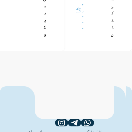
۰
ی
م
,
ک
د
۰
ت
ی
۰
۰
ا
ک
ن
و