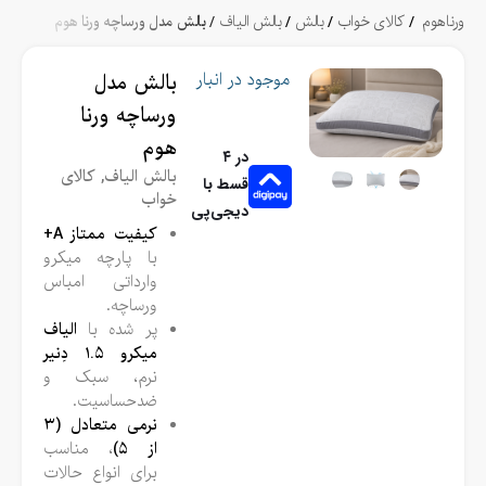
/
کالای خواب
/
بالش
/
بالش الیاف
/ بالش مدل ورساچه ورنا هوم
موجود در انبار
بالش مدل
ورساچه ورنا
هوم
در ۴
بالش الیاف
,
کالای
قسط با
خواب
دیجی‌پی
کیفیت ممتاز A+
با پارچه میکرو
وارداتی امباس
ورساچه.
پر شده با
الیاف
میکرو ۱.۵ دِنیر
نرم، سبک و
ضدحساسیت.
نرمی متعادل (۳
از ۵)
، مناسب
برای انواع حالات